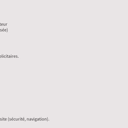
teur
sée)
licitaires.
te (sécurité, navigation).