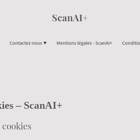
ScanAI+
Contactez nous
Mentions légales - ScanAI+
kies – ScanAI+
s cookies